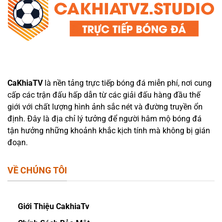
CaKhiaTV
là nền tảng trực tiếp bóng đá miễn phí, nơi cung
cấp các trận đấu hấp dẫn từ các giải đấu hàng đầu thế
giới với chất lượng hình ảnh sắc nét và đường truyền ổn
định. Đây là địa chỉ lý tưởng để người hâm mộ bóng đá
tận hưởng những khoảnh khắc kịch tính mà không bị gián
đoạn.
VỀ CHÚNG TÔI
Giới Thiệu CakhiaTv