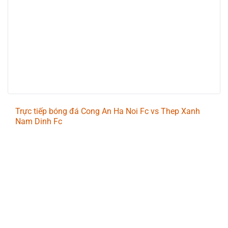
Trực tiếp bóng đá Cong An Ha Noi Fc vs Thep Xanh
Nam Dinh Fc
Trận đấu giữa
Cong An Ha Noi Fc
và
Thep Xanh Nam
Dinh Fc
thuộc khuôn khổ
Vietnam National Champion
League
sẽ diễn ra vào lúc
19:15
.
Bình luận viên:
GIÀNG A TÁO
Tỷ số hiện tại:
3 - 2