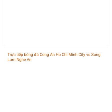
Trực tiếp bóng đá Cong An Ho Chi Minh City vs Song
Lam Nghe An
Trận đấu giữa
Cong An Ho Chi Minh City
và
Song Lam
Nghe An
thuộc khuôn khổ
Vietnam National
Champion League
sẽ diễn ra vào lúc
18:00
.
Bình luận viên:
VĂN GÔN
Tỷ số hiện tại:
3 - 1