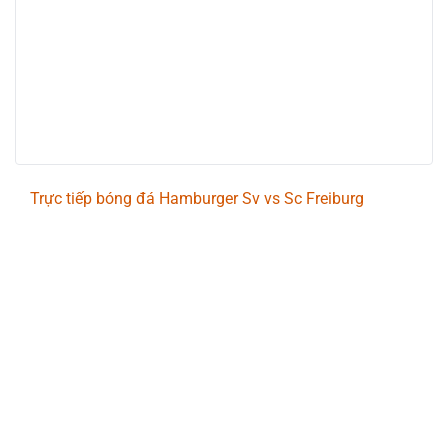
Trực tiếp bóng đá Hamburger Sv vs Sc Freiburg
Trận đấu giữa
Hamburger Sv
và
Sc Freiburg
thuộc
khuôn khổ
Bundesliga
sẽ diễn ra vào lúc
20:30
.
Bình luận viên:
VĂN GÔN
Tỷ số hiện tại:
3 - 2