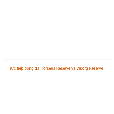
Trực tiếp bóng đá Horsens Reserve vs Viborg Reserve
Trận đấu giữa
Horsens Reserve
và
Viborg Reserve
thuộc khuôn khổ
Danish Reserves League
sẽ diễn ra
vào lúc
18:00
.
Bình luận viên:
HOÀNG CÁI
Tỷ số hiện tại:
0 - 0