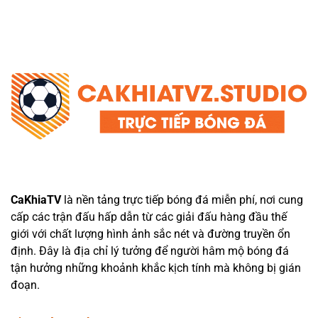
CaKhiaTV
là nền tảng trực tiếp bóng đá miễn phí, nơi cung
cấp các trận đấu hấp dẫn từ các giải đấu hàng đầu thế
giới với chất lượng hình ảnh sắc nét và đường truyền ổn
định. Đây là địa chỉ lý tưởng để người hâm mộ bóng đá
tận hưởng những khoảnh khắc kịch tính mà không bị gián
đoạn.