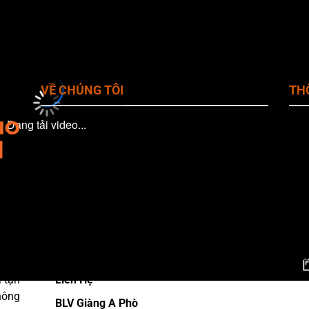
VỀ CHÚNG TÔI
THÔ
Đang tải video...
Giới Thiệu CakhiaTv
Web
Địa 
Chính Sách Bảo Mật
Chí
Quy Định Bản Quyền
Ema
Pho
Điều khoản
iễn
Has
 các
Miễn trừ trách nhiệm
#lin
hình
Câu hỏi thường gặp
Thờ
là
(Ba
 tận
Liên Hệ
hông
BLV Giàng A Phò