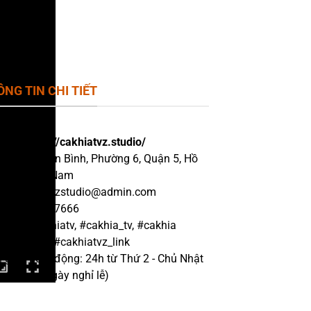
NG TIN CHI TIẾT
site:
https://cakhiatvz.studio/
chỉ: 37 Đ. An Bình, Phường 6, Quận 5, Hồ
 Minh, Việt Nam
il:
cakhiatvzstudio@admin.com
ne: 0383657666
tags: #cakhiatv, #cakhia_tv, #cakhia
k_cakhiatv #cakhiatvz_link
i gian hoạt động: 24h từ Thứ 2 - Chủ Nhật
o gồm cả ngày nghỉ lễ)