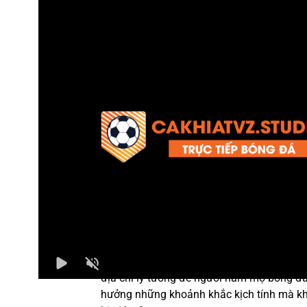
Tỷ số hiện tại:
0 - 0
CaKhiaTV
là nền tảng trực tiếp bóng đá m
phí, nơi cung cấp các trận đấu hấp dẫn từ
giải đấu hàng đầu thế giới với chất lượng 
ảnh sắc nét và đường truyền ổn định. Đây 
địa chỉ lý tưởng để người hâm mộ bóng đá
hưởng những khoảnh khắc kịch tính mà k