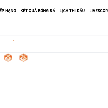
ẾP HẠNG
KẾT QUẢ BÓNG ĐÁ
LỊCH THI ĐẤU
LIVESCOR
5/2026
-
02:00
0
0
ll
-
Hull City