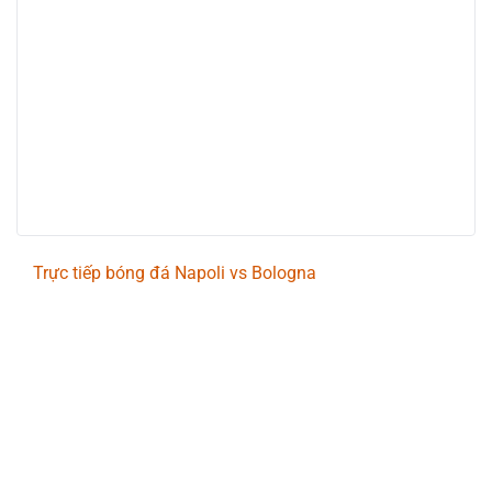
Trực tiếp bóng đá Napoli vs Bologna
Trận đấu giữa
Napoli
và
Bologna
thuộc khuôn khổ
Italian Serie A
sẽ diễn ra vào lúc
01:45
.
Bình luận viên:
Giàng A Choén
Tỷ số hiện tại:
0 - 0