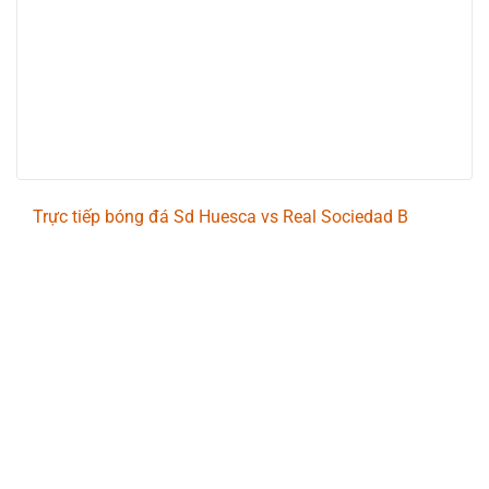
Trực tiếp bóng đá Sd Huesca vs Real Sociedad B
Trận đấu giữa
Sd Huesca
và
Real Sociedad B
thuộc
khuôn khổ
Spanish Segunda Division
sẽ diễn ra vào
lúc
01:30
.
Bình luận viên:
Giàng A Hổ
Tỷ số hiện tại:
0 - 0