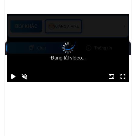
BLV KHÁC
GIÀNG A MIKE
Chat
Thông tin
Đang tải video...