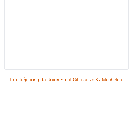
Trực tiếp bóng đá Union Saint Gilloise vs Kv Mechelen
Trận đấu giữa
Union Saint Gilloise
và
Kv Mechelen
thuộc khuôn khổ
Belgian Pro League
sẽ diễn ra vào
lúc
23:30
.
Bình luận viên:
GIÀNG A TÁO
Tỷ số hiện tại:
2 - 0